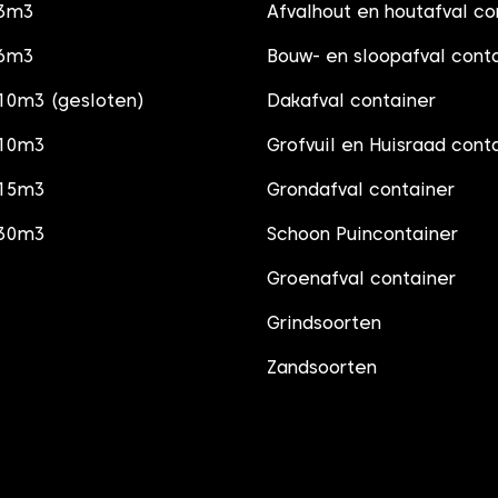
 3m3
Afvalhout en houtafval co
 6m3
Bouw- en sloopafval cont
10m3 (gesloten)
Dakafval container
 10m3
Grofvuil en Huisraad cont
 15m3
Grondafval container
 30m3
Schoon Puincontainer
Groenafval container
Grindsoorten
Zandsoorten