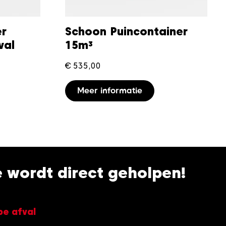
er
Schoon Puincontainer
val
15m³
€
535,00
Meer informatie
je wordt direct geholpen!
pe afval