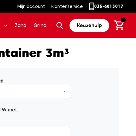
Mijn account
Klantenservice
035-6013017
0
Zand
Grind
Keuzehulp
ntainer 3m³
en
TW incl.