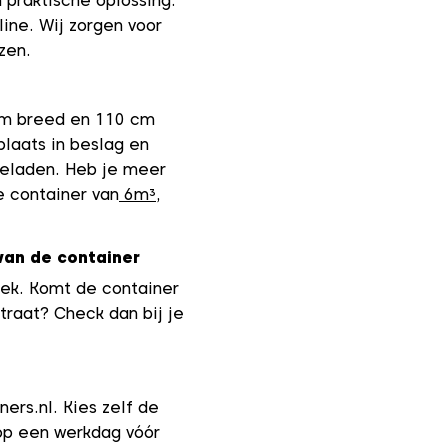
 praktische oplossing.
line. Wij zorgen voor
zen.
cm breed en 110 cm
laats in beslag en
eladen. Heb je meer
e container van
6m³
,
van de container
lek. Komt de container
traat? Check dan bij je
ners.nl. Kies zelf de
op een werkdag vóór