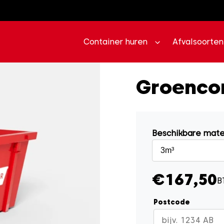
Container huren
Afvalsoorten
Groenco
Beschikbare mat
€167,50
B
Postcode