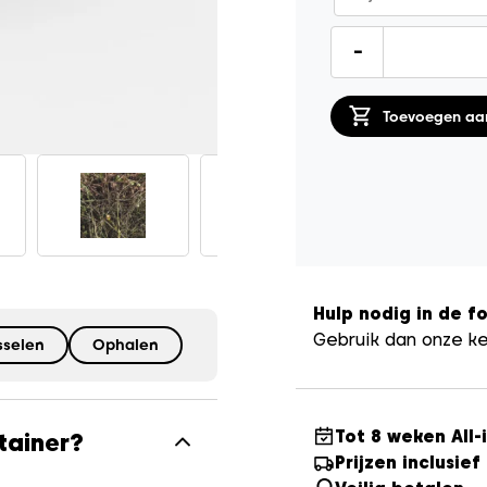
Groencontainer
-
3m³
quantity
Toevoegen aa
Hulp nodig in de 
Gebruik dan onze k
sselen
Ophalen
Tot 8 weken All-
tainer?
Prijzen inclusie