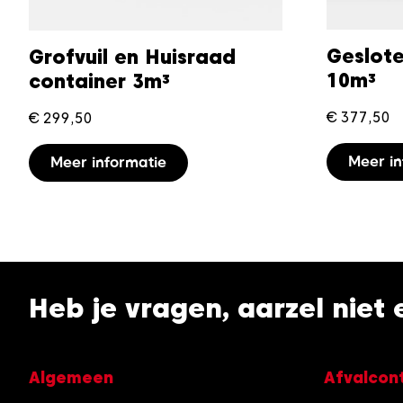
Geslot
Grofvuil en Huisraad
10m³
container 3m³
€
377,50
€
299,50
Meer in
Meer informatie
Heb je vragen, aarzel niet
Algemeen
Afvalcon