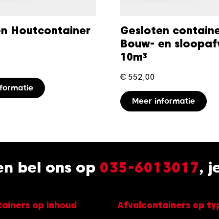
en Houtcontainer
Gesloten contain
Bouw- en sloopaf
10m³
€
552,00
formatie
Meer informatie
 en bel ons op
035-6013017
, 
tainers op inhoud
Afvalcontainers op ty