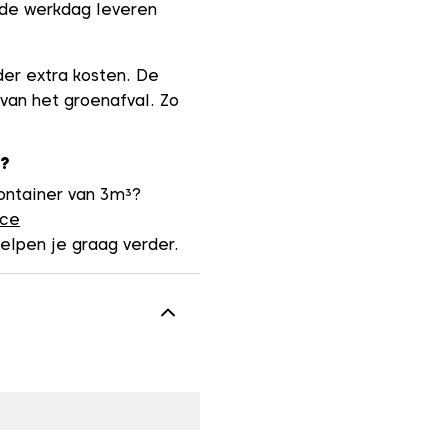
nde werkdag leveren
der extra kosten. De
 van het groenafval. Zo
?
ontainer van 3m³?
ice
elpen je graag verder.