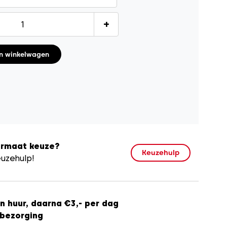
+
n winkelwagen
formaat keuze?
Keuzehulp
euzehulp!
in huur, daarna €3,- per dag
f bezorging