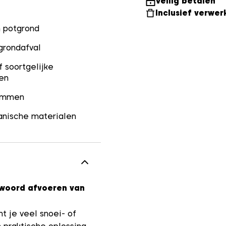
Veilig betalen
Inclusief verwer
 potgrond
grondafval
f soortgelijke
en
ammen
anische materialen
twoord afvoeren van
t je veel snoei- of