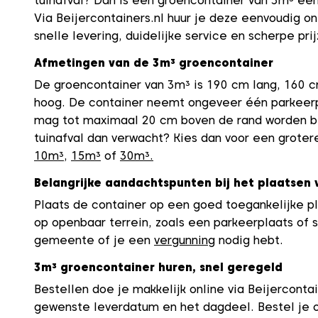
tuinafval? Dan is een groencontainer van 3m³ een
Via Beijercontainers.nl huur je deze eenvoudig on
snelle levering, duidelijke service en scherpe prij
Afmetingen van de 3m³ groencontainer
De groencontainer van 3m³ is 190 cm lang, 160 
hoog. De container neemt ongeveer één parkeerp
mag tot maximaal 20 cm boven de rand worden b
tuinafval dan verwacht? Kies dan voor een groter
10m³
,
15m³
of
30m³.
Belangrijke aandachtspunten bij het plaatsen 
Plaats de container op een goed toegankelijke p
op openbaar terrein, zoals een parkeerplaats of s
gemeente of je een
vergunning
nodig hebt.
3m³ groencontainer huren, snel geregeld
Bestellen doe je makkelijk online via Beijercontai
gewenste leverdatum en het dagdeel. Bestel je 