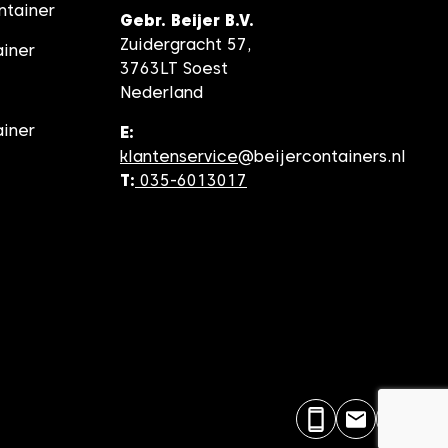
ntainer
Gebr. Beijer B.V.
Zuidergracht 57,
ainer
3763LT Soest
Nederland
ainer
E:
klantenservice
@beijercontainers.nl
T:
035-6013017