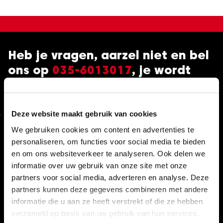
Heb je vragen, aarzel niet en bel
ons op
035-6013017
, je wordt
direct geholpen!
Deze website maakt gebruik van cookies
Algemeen
We gebruiken cookies om content en advertenties te
personaliseren, om functies voor social media te bieden
Over ons
en om ons websiteverkeer te analyseren. Ook delen we
informatie over uw gebruik van onze site met onze
Veelgestelde vragen (FAQ)
partners voor social media, adverteren en analyse. Deze
Voorwaarden morgen geleverd
partners kunnen deze gegevens combineren met andere
informatie die u aan ze heeft verstrekt of die ze hebben
Retourneren (herroepingsrecht)
verzameld op basis van uw gebruik van hun services.