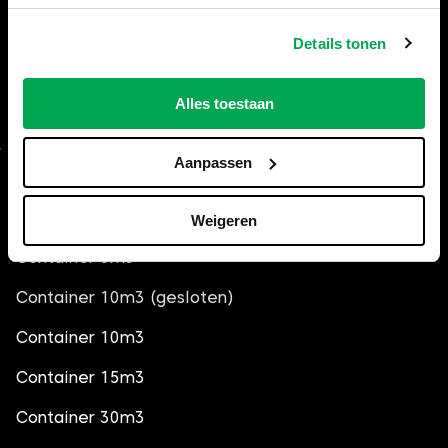
Betaalmethodes
Details tonen
Vergunningen containers
Openingstijden
Alles toestaan
Aanpassen
Afvalcontainers op inhoud
Container 3m3
Weigeren
Container 6m3
Container 10m3 (gesloten)
Container 10m3
Container 15m3
Container 30m3