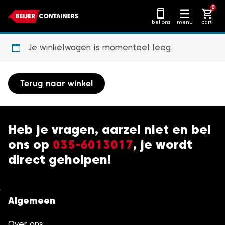
Ga
0
naar
bel ons
menu
cart
content
Je winkelwagen is momenteel leeg.
Terug naar winkel
Heb je vragen, aarzel niet en bel
ons op
035-6013017
, je wordt
direct geholpen!
Algemeen
Over ons