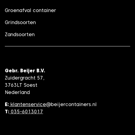
Groenafval container
Grindsoorten
Zandsoorten
Gebr. Beijer B.V.
Zuidergracht 57,
3763LT Soest
Nederland
E:
klantenservice
@beijercontainers.nl
T:
035-6013017