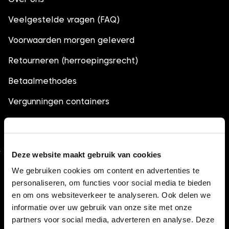
Veelgestelde vragen (FAQ)
Voorwaarden morgen geleverd
Retourneren (herroepingsrecht)
Betaalmethodes
Vergunningen containers
Openingstijden
Deze website maakt gebruik van cookies
Afvalcontainers op inhoud
We gebruiken cookies om content en advertenties te
personaliseren, om functies voor social media te bieden
Container 3m3
en om ons websiteverkeer te analyseren. Ook delen we
Container 6m3
informatie over uw gebruik van onze site met onze
partners voor social media, adverteren en analyse. Deze
Container 10m3 (gesloten)