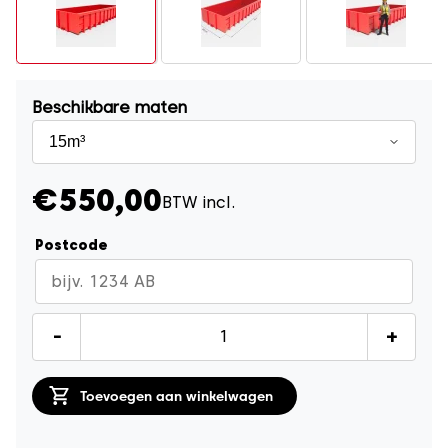
Beschikbare maten
€550,00
BTW incl.
Postcode
Groencontainer
-
+
15m³
quantity
Toevoegen aan winkelwagen