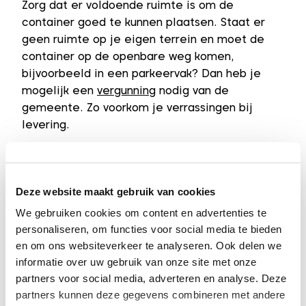
Zorg dat er voldoende ruimte is om de
container goed te kunnen plaatsen. Staat er
geen ruimte op je eigen terrein en moet de
container op de openbare weg komen,
bijvoorbeeld in een parkeervak? Dan heb je
mogelijk een
vergunning
nodig van de
gemeente. Zo voorkom je verrassingen bij
levering.
Een groencontainer 15m³ huren, eenvoudig
geregeld
Deze website maakt gebruik van cookies
Bestel je op een werkdag vóór 12:00 uur, dan
We gebruiken cookies om content en advertenties te
kunnen wij de container meestal de volgende
personaliseren, om functies voor social media te bieden
werkdag al leveren op het dagdeel van jouw
en om ons websiteverkeer te analyseren. Ook delen we
keuze. De prijs is all-in, dus inclusief het
informatie over uw gebruik van onze site met onze
plaatsen, ophalen en verwerken van het
partners voor social media, adverteren en analyse. Deze
groenafval. Je weet dus precies waar je aan
partners kunnen deze gegevens combineren met andere
toe bent, zonder bijkomende kosten. De