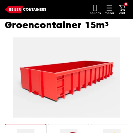
Ga
0
naar
bel ons
menu
cart
content
Groencontainer 15m³