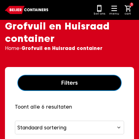
Ga
0
naar
bel ons
menu
cart
content
Grofvuil en Huisraad
container
Home
Grofvuil en Huisraad container
Filters
Toont alle 6 resultaten