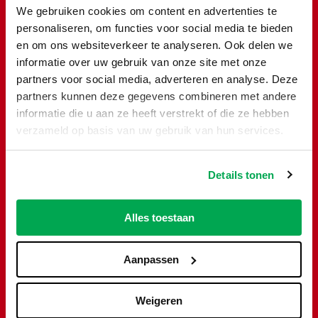
We gebruiken cookies om content en advertenties te
personaliseren, om functies voor social media te bieden
Toevoegen
en om ons websiteverkeer te analyseren. Ook delen we
informatie over uw gebruik van onze site met onze
partners voor social media, adverteren en analyse. Deze
partners kunnen deze gegevens combineren met andere
informatie die u aan ze heeft verstrekt of die ze hebben
verzameld op basis van uw gebruik van hun services.
Details tonen
Alles toestaan
Aanpassen
Grofvuil en Huisraad container
30m³
Weigeren