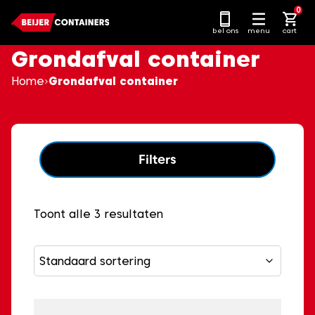
Ga
0
naar
bel ons
menu
cart
content
Grondafval container
Home
Grondafval container
Filters
Toont alle 3 resultaten