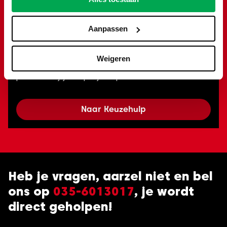
klikken precies wat je zoekt! Of je nu gaat
verbouwen, slopen of opruimen: je kan snel aan
Aanpassen
de slag én bespaart geld.
Weigeren
Probeer het zelf en ontdek welke container
perfect bij jouw project past!
Naar Keuzehulp
Heb je vragen, aarzel niet en bel
ons op
035-6013017
, je wordt
direct geholpen!