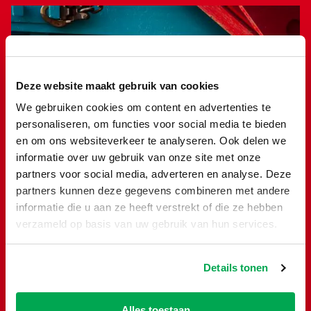
Deze website maakt gebruik van cookies
We gebruiken cookies om content en advertenties te
personaliseren, om functies voor social media te bieden
en om ons websiteverkeer te analyseren. Ook delen we
informatie over uw gebruik van onze site met onze
partners voor social media, adverteren en analyse. Deze
Hulp nodig bij je
partners kunnen deze gegevens combineren met andere
informatie die u aan ze heeft verstrekt of die ze hebben
keuze?
verzameld op basis van uw gebruik van hun services.
Onze Keuzehulp maakt kiezen makkelijk!
Details tonen
Twijfel je welke container je nodig hebt? Met
onze Container Keuzehulp vind je in een paar
Alles toestaan