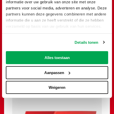
informatie over uw gebruik van onze site met onze
partners voor social media, adverteren en analyse. Deze
partners kunnen deze gegevens combineren met andere
informatie die u aan ze heeft verstrekt of die ze hebben
verzameld op basis van uw gebruik van hun services.
Details tonen
Alles toestaan
Groencontainer 10m³
€
290,00
Aanpassen
Toevoegen
Weigeren