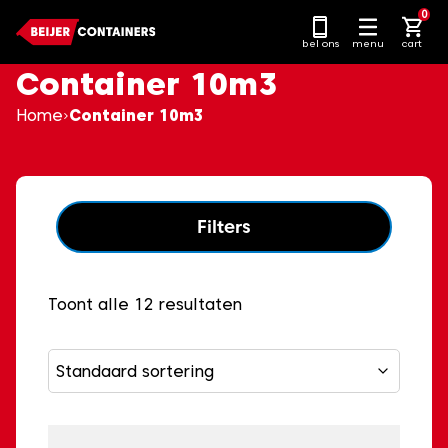
Ga
0
naar
bel ons
menu
cart
content
Container 10m3
Home
Container 10m3
Filters
Toont alle 12 resultaten