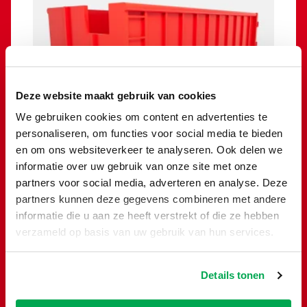
Deze website maakt gebruik van cookies
We gebruiken cookies om content en advertenties te
personaliseren, om functies voor social media te bieden
en om ons websiteverkeer te analyseren. Ook delen we
informatie over uw gebruik van onze site met onze
Bouw- en sloopafval container
partners voor social media, adverteren en analyse. Deze
30m³
partners kunnen deze gegevens combineren met andere
informatie die u aan ze heeft verstrekt of die ze hebben
€
1.675,00
verzameld op basis van uw gebruik van hun services.
Toevoegen
Details tonen