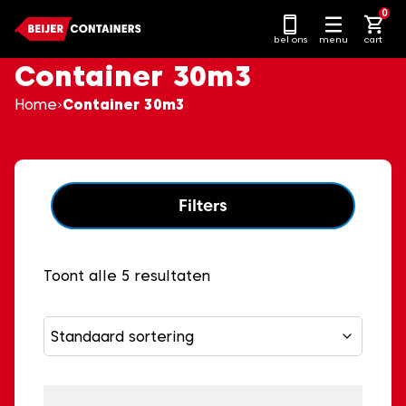
Ga
0
naar
bel ons
menu
cart
content
Container 30m3
Home
Container 30m3
Filters
Toont alle 5 resultaten