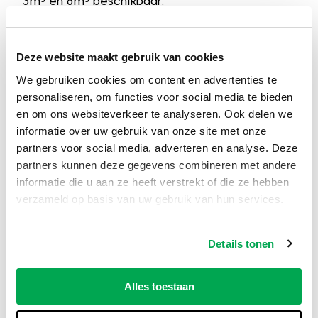
3m³
en
6m³
beschikbaar.
Waar moet je op letten bij het plaatsen van
een container?
Deze website maakt gebruik van cookies
Zorg dat er voldoende ruimte beschikbaar is
We gebruiken cookies om content en advertenties te
voor het plaatsen van de container. Kan deze
personaliseren, om functies voor social media te bieden
niet op je eigen terrein staan en moet hij op
en om ons websiteverkeer te analyseren. Ook delen we
de openbare weg komen, bijvoorbeeld in een
informatie over uw gebruik van onze site met onze
parkeervak? Controleer dan of je een
partners voor social media, adverteren en analyse. Deze
partners kunnen deze gegevens combineren met andere
vergunning
nodig hebt bij je gemeente. We
informatie die u aan ze heeft verstrekt of die ze hebben
raden aan dit vooraf goed te regelen, zodat je
verzameld op basis van uw gebruik van hun services.
niet voor verrassingen komt te staan.
Een puincontainer 10m³ huren, snel en
Details tonen
overzichtelijk geregeld
Bestel je op een werkdag vóór 12:00 uur, dan
Alles toestaan
kunnen we de container de volgende werkdag
al leveren op het door jou gekozen dagdeel.