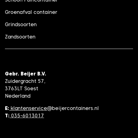
Groenafval container
Grindsoorten
Zandsoorten
Gebr. Beijer B.V.
Zuidergracht 57,
3763LT Soest
Nederland
E:
klantenservice
@beijercontainers.nl
T:
035-6013017