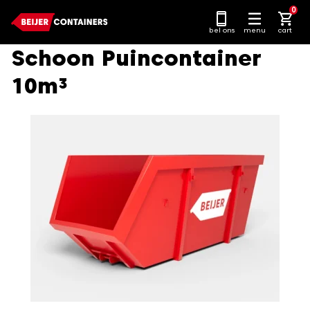
Ga
0
naar
bel ons
menu
cart
content
Schoon Puincontainer
10m³