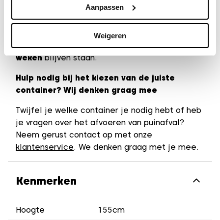
Aanpassen
De prijs is all-in, dus inclusief het plaatsen,
ophalen en verwerken van het puin. Zo weet je
precies waar je aan toe bent, zonder extra
Weigeren
kosten achteraf. De containers mag
tot 8
weken
blijven staan.
Hulp nodig bij het kiezen van de juiste
container? Wij denken graag mee
Twijfel je welke container je nodig hebt of heb
je vragen over het afvoeren van puinafval?
Neem gerust contact op met onze
klantenservice
. We denken graag met je mee.
Kenmerken
Hoogte
155cm