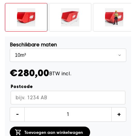
Beschikbare maten
€280,00
BTW incl.
Postcode
Schoon
-
+
Puincontainer
10m³
Toevoegen aan winkelwagen
quantity