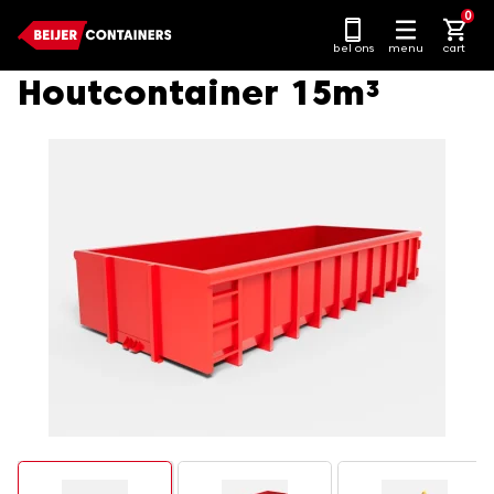
Ga
0
naar
bel ons
menu
cart
content
Houtcontainer 15m³