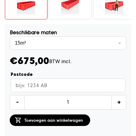
Beschikbare maten
€675,00
BTW incl.
Postcode
Houtcontainer
-
+
15m³
quantity
Toevoegen aan winkelwagen