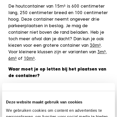
De houtcontainer van 15m³ is 600 centimeter
lang, 250 centimeter breed en 100 centimeter
hoog. Deze container neemt ongeveer drie
parkeerplaatsen in beslag. Je mag de
container niet boven de rand beladen. Heb je
toch meer afval dan je dacht? Dan kun je ook
kiezen voor een grotere container van
30m³
.
Voor kleinere klussen zijn er varianten van
3m³
,
6m³
of
10m³
.
Waar moet je op letten bij het plaatsen van
de container?
Zorg dat er voldoende ruimte beschikbaar is
voor het plaatsen van de container. Kan deze
niet op je eigen terrein staan en moet hij op
Deze website maakt gebruik van cookies
de openbare weg komen, bijvoorbeeld in een
We gebruiken cookies om content en advertenties te
parkeervak? Controleer dan bij je gemeente of
personaliseren, om functies voor social media te bieden