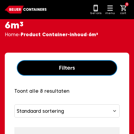
Ga
0
naar
bel ons
menu
cart
content
6m³
Home
Product Container-inhoud
6m³
Filters
Toont alle 8 resultaten