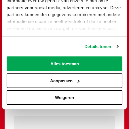
informatie over uw gebruik van onze site met onze
partners voor social media, adverteren en analyse. Deze
partners kunnen deze gegevens combineren met andere
informatie die u aan ze heeft verstrekt of die ze hebben
verzameld op basis van uw gebruik van hun services.
Details tonen
Alles toestaan
Grofvuil en Huisraad container
6m³
Aanpassen
€
419,50
Weigeren
Toevoegen