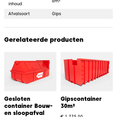
6m³
inhoud
Afvalsoort
Gips
Gerelateerde producten
Gesloten
Gipscontainer
container Bouw-
30m³
en sloopafval
€
1.775,00