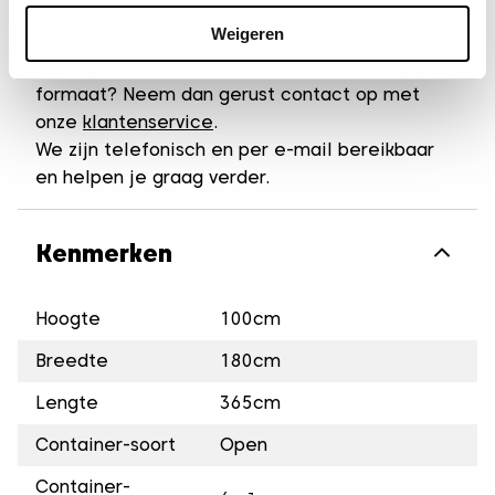
gipscontainer?
Weigeren
Heb je vragen over het huren van een 6m³
gipscontainer of twijfel je over het juiste
formaat? Neem dan gerust contact op met
onze
klantenservice
.
We zijn telefonisch en per e-mail bereikbaar
en helpen je graag verder.
Kenmerken
Hoogte
100cm
Breedte
180cm
Lengte
365cm
Container-soort
Open
Container-