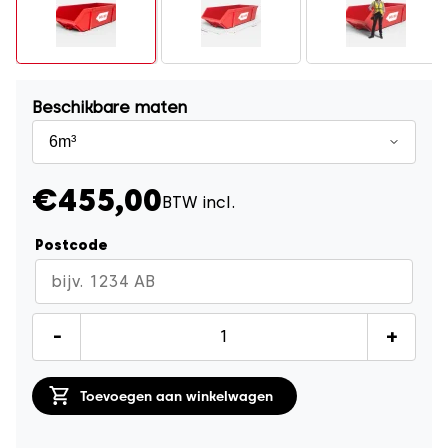
Beschikbare maten
€455,00
BTW incl.
Postcode
Gipscontainer
-
+
6m³
quantity
Toevoegen aan winkelwagen