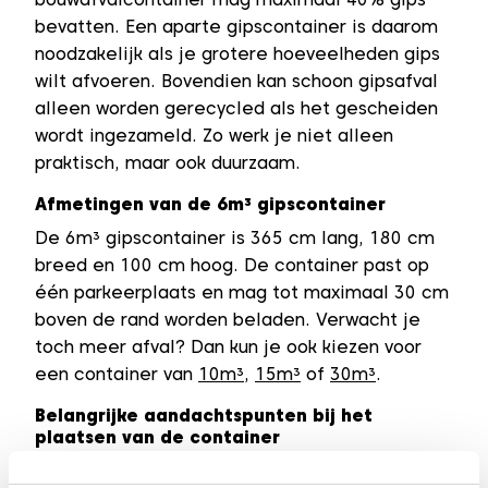
bevatten. Een aparte gipscontainer is daarom
noodzakelijk als je grotere hoeveelheden gips
wilt afvoeren. Bovendien kan schoon gipsafval
alleen worden gerecycled als het gescheiden
wordt ingezameld. Zo werk je niet alleen
praktisch, maar ook duurzaam.
Afmetingen van de 6m³ gipscontainer
De 6m³ gipscontainer is 365 cm lang, 180 cm
breed en 100 cm hoog. De container past op
één parkeerplaats en mag tot maximaal 30 cm
boven de rand worden beladen. Verwacht je
toch meer afval? Dan kun je ook kiezen voor
een container van
10m³
,
15m³
of
30m³
.
Belangrijke aandachtspunten bij het
plaatsen van de container
Zorg dat er voldoende ruimte is op de