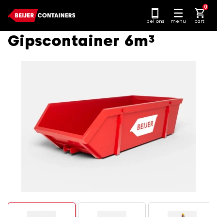
Ga
0
naar
bel ons
menu
cart
content
Gipscontainer 6m³