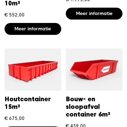
10m³
Meer informatie
€
552,00
Meer informatie
Houtcontainer
Bouw- en
15m³
sloopafval
container 6m³
€
675,00
€
439,00