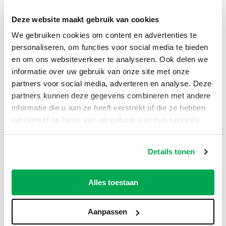
gewenste locatie. Komt de container op
openbaar terrein? Check dan bij je gemeente
Deze website maakt gebruik van cookies
of er een
vergunning
nodig is.
We gebruiken cookies om content en advertenties te
personaliseren, om functies voor social media te bieden
6m³ gipscontainer huren, snel geregeld
en om ons websiteverkeer te analyseren. Ook delen we
Via Beijercontainers.nl huur je een
informatie over uw gebruik van onze site met onze
gipscontainer eenvoudig online. Bestel je op
partners voor social media, adverteren en analyse. Deze
een werkdag vóór 12:00 uur, dan kunnen wij de
partners kunnen deze gegevens combineren met andere
container de volgende werkdag al leveren
informatie die u aan ze heeft verstrekt of die ze hebben
(m.u.v. weekenden en feestdagen). Je kiest
verzameld op basis van uw gebruik van hun services.
zelf de gewenste leverdatum.
De container mag
tot 8 weken
blijven staan
Details tonen
zonder extra kosten. Onze all-in prijs is
inclusief plaatsing, ophalen en verwerking van
Alles toestaan
het gipsafval. Zo weet je precies waar je aan
toe bent.
Aanpassen
Vragen over het huren van een