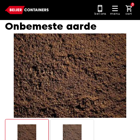
Ga
0
naar
bel ons
menu
cart
content
Onbemeste aarde