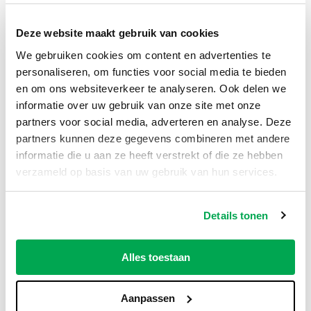
Twijfel je welke hoeveelheid aarde je nodig
hebt of zoek je advies over bemeste aarde of
Deze website maakt gebruik van cookies
compost? Neem gerust contact op met onze
We gebruiken cookies om content en advertenties te
klantenservice
. We adviseren je graag verder!
personaliseren, om functies voor social media te bieden
en om ons websiteverkeer te analyseren. Ook delen we
informatie over uw gebruik van onze site met onze
Kenmerken
partners voor social media, adverteren en analyse. Deze
partners kunnen deze gegevens combineren met andere
Big bag per m3, Los
informatie die u aan ze heeft verstrekt of die ze hebben
Verpakking
gestort per m3
verzameld op basis van uw gebruik van hun services.
Details tonen
Gerelateerde producten
Alles toestaan
Aanpassen