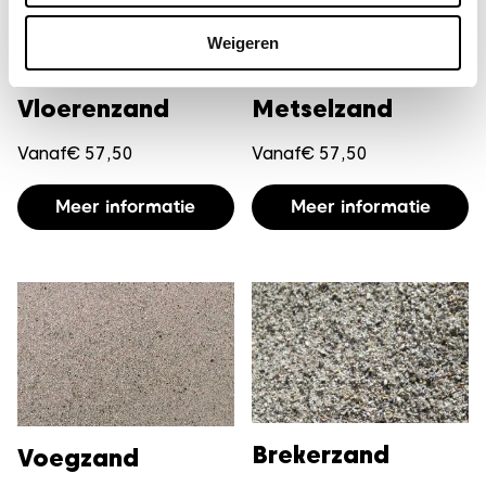
Weigeren
Metselzand
Vloerenzand
Vanaf
€
57,50
Vanaf
€
57,50
Di
Dit
Meer informatie
Meer informatie
p
product
h
heeft
m
meerdere
va
variaties.
D
Deze
o
optie
k
kan
g
gekozen
w
worden
Brekerzand
Voegzand
o
op
d
de