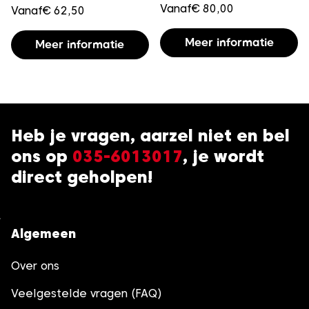
Vanaf
€
80,00
Vanaf
€
62,50
p
productpagina
Di
Dit
Meer informatie
Meer informatie
p
product
h
heeft
m
meerdere
va
variaties.
D
Deze
Heb je vragen, aarzel niet en bel
o
optie
k
ons op
035-6013017
, je wordt
kan
g
gekozen
direct geholpen!
w
worden
o
op
d
de
Algemeen
p
productpagina
Over ons
Veelgestelde vragen (FAQ)