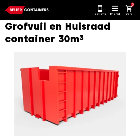
Ga
0
naar
bel ons
menu
cart
content
Grofvuil en Huisraad
container 30m³