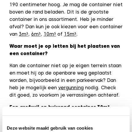
190 centimeter hoog. Je mag de container niet
boven de rand beladen. Dit is de grootste
container in ons assortiment. Heb je minder
afval? Dan kun je ook kiezen voor een container
van
3m³
,
6m³
,
10m³
of
15m³
.
Waar moet je op letten bij het plaatsen van
een container?
Kan de container niet op je eigen terrein staan
en moet hij op de openbare weg geplaatst
worden, bijvoorbeeld in een parkeervak? Dan
heb je mogelijk een
vergunning
nodig. Check
dit goed, zo voorkom je verrassingen achteraf.
Een grofvuil en huisraad container 30m³
huren, snel geregeld
Plaats je je bestelling op een werkdag vóór
Deze website maakt gebruik van cookies