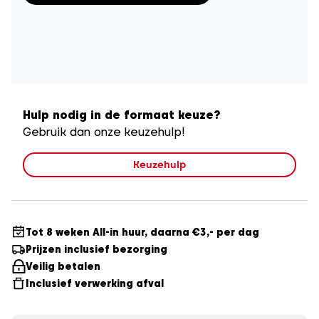
30m³
quantity
Hulp nodig in de formaat keuze?
Gebruik dan onze keuzehulp!
Keuzehulp
Tot 8 weken All-in huur, daarna €3,- per dag
Prijzen inclusief bezorging
Veilig betalen
Inclusief verwerking afval