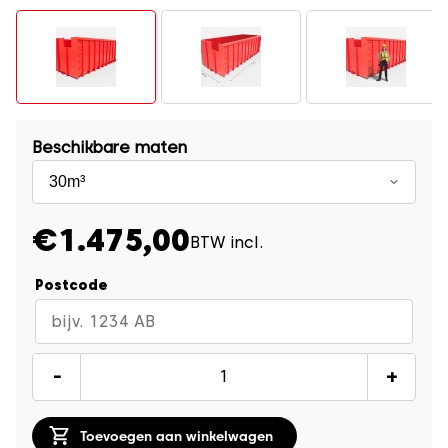
Beschikbare maten
€1.475,00
BTW incl.
Postcode
Grofvuil
-
+
en
Huisraad
Toevoegen aan winkelwagen
container