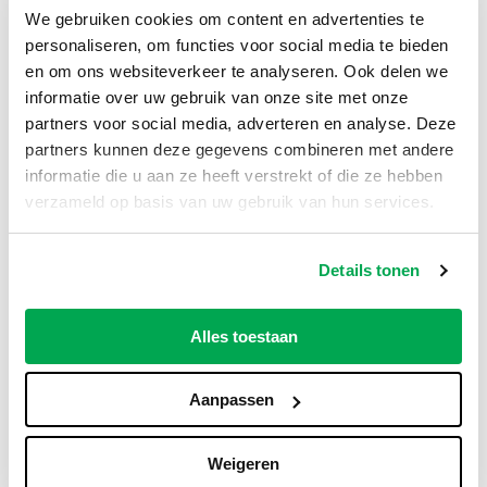
12:00 uur, dan kunnen wij de container de
We gebruiken cookies om content en advertenties te
volgende werkdag al leveren. Je betaalt een
personaliseren, om functies voor social media te bieden
vast bedrag voor
8 weken huur
, inclusief het
en om ons websiteverkeer te analyseren. Ook delen we
plaatsen, ophalen en verwerken van het afval.
informatie over uw gebruik van onze site met onze
Geen gedoe en geen extra kosten achteraf.
partners voor social media, adverteren en analyse. Deze
partners kunnen deze gegevens combineren met andere
Hulp nodig bij het kiezen van de juiste
informatie die u aan ze heeft verstrekt of die ze hebben
container?
verzameld op basis van uw gebruik van hun services.
Heb je vragen over het afvoeren van bouwafval
of wil je zeker weten of dit het juiste formaat
Details tonen
is voor jouw klus? Neem gerust contact op met
onze
klantenservice
.
Alles toestaan
We denken graag met je mee.
Bekijk ook onze populairste zand en grind
Aanpassen
producten
Gebroken puin
Weigeren
Vulzand