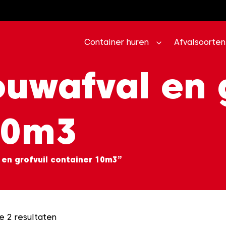
Container huren
Afvalsoorten
uwafval en g
10m3
en grofvuil container 10m3”
e 2 resultaten