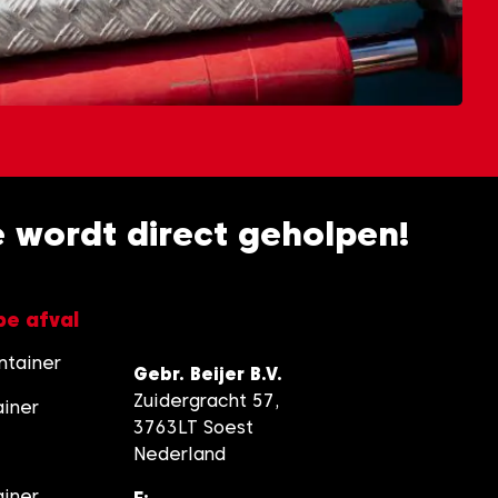
je wordt direct geholpen!
pe afval
ntainer
Gebr. Beijer B.V.
Zuidergracht 57,
ainer
3763LT Soest
Nederland
ainer