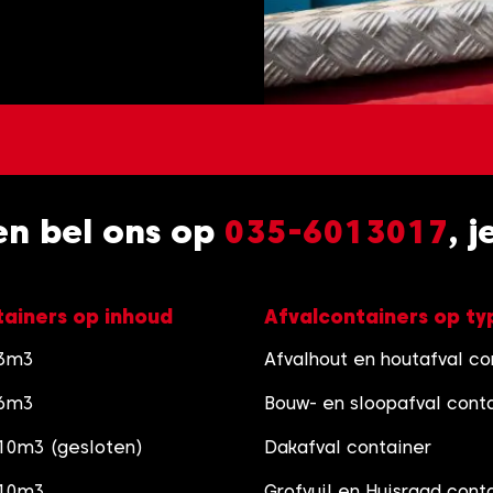
 en bel ons op
035-6013017
, 
tainers op inhoud
Afvalcontainers op ty
 3m3
Afvalhout en houtafval co
 6m3
Bouw- en sloopafval cont
10m3 (gesloten)
Dakafval container
 10m3
Grofvuil en Huisraad cont