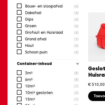
Bouw- en sloopafval
(6)
Dakafval
(4)
Gips
(6)
Groen
(6)
Grofvuil en Huisraad
(6)
Grond afval
(3)
Hout
(6)
Schoon puin
(4)
Container-inhoud
Geslot
3m³
(8)
Huisr
6m³
(8)
€
510,00
10m³
(7)
10m³ gesloten
(6)
Toev
15m³
(7)