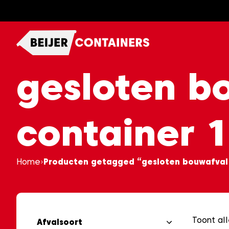
Ga
naar
content
gesloten bo
container 
Home
Producten getagged “gesloten bouwafval 
Toont all
Afvalsoort