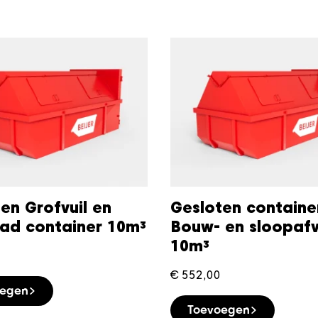
en Grofvuil en
Gesloten containe
aad container 10m³
Bouw- en sloopafv
10m³
€
552,00
oegen
Toevoegen