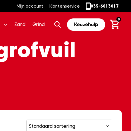
Mijn account
Klantenservice
035-6013017
0
Zand
Grind
Keuzehulp
rofvuil