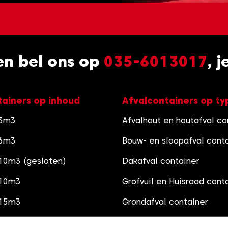
 en bel ons op
035-6013017
, 
tainers op inhoud
Afvalcontainers op ty
 3m3
Afvalhout en houtafval co
 6m3
Bouw- en sloopafval cont
10m3 (gesloten)
Dakafval container
 10m3
Grofvuil en Huisraad cont
 15m3
Grondafval container
 30m3
Schoon Puincontainer