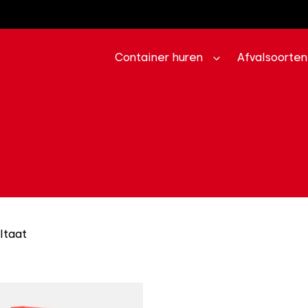
Container huren
Afvalsoorten
ltaat