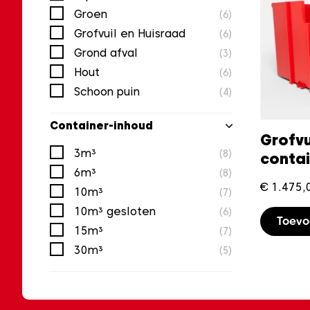
Groen
(6)
Grofvuil en Huisraad
(6)
Grond afval
(3)
Hout
(6)
Schoon puin
(4)
Container-inhoud
Grofvu
3m³
(8)
conta
6m³
(8)
€
1.475,
10m³
(7)
10m³ gesloten
(6)
Toev
15m³
(7)
30m³
(5)