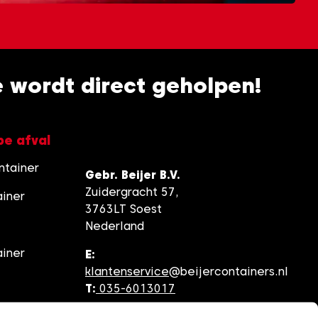
je wordt direct geholpen!
pe afval
ntainer
Gebr. Beijer B.V.
Zuidergracht 57,
ainer
3763LT Soest
Nederland
ainer
E:
klantenservice
@beijercontainers.nl
T:
035-6013017