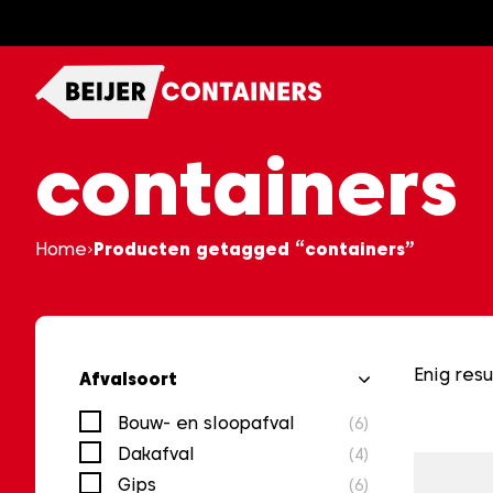
Ga
naar
content
containers
Home
Producten getagged “containers”
Enig resu
Afvalsoort
Bouw- en sloopafval
(6)
Dakafval
(4)
Gips
(6)