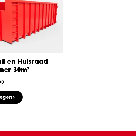
il en Huisraad
iner 30m³
00
oegen