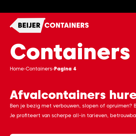
Ga
naar
content
Containers
Home
Containers
Pagina 4
Afvalcontainers hure
Ben je bezig met verbouwen, slopen of opruimen? Bij
Je profiteert van scherpe all‑in tarieven, betrouwb