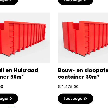
il en Huisraad
Bouw- en sloopafv
iner 30m³
container 30m³
00
€
1.675,00
oegen
Toevoegen