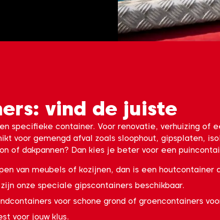
ers: vind de juiste
 een specifieke container. Voor renovatie, verhuizing of
hikt voor gemengd afval zoals sloophout, gipsplaten, is
on of dakpannen? Dan kies je beter voor een puincontai
open van meubels of kozijnen, dan is een houtcontainer d
zijn onze speciale gipscontainers beschikbaar.
ondcontainers voor schone grond of groencontainers voor
est voor jouw klus.