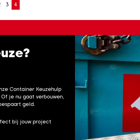
2
3
4
euze?
onze Container Keuzehulp
! Of je nu gaat verbouwen,
bespaart geld.
fect bij jouw project