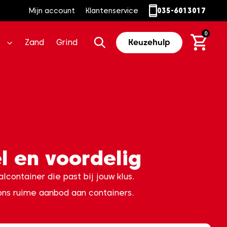
Mijn account
Klantenservice
035-6013017
0
Zand
Grind
Keuzehulp
l en voordelig
container die past bij jouw klus.
 ons ruime aanbod aan containers.