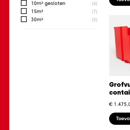
10m³ gesloten
(6)
15m³
(7)
30m³
(5)
Grofvu
conta
€
1.475,
Toev