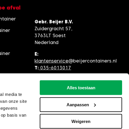
pe afval
ntainer
Gebr. Beijer B.V.
Zuidergracht 57,
ainer
3763LT Soest
Nederland
ainer
E:
klantenservice
@beijercontainers.nl
T:
035-6013017
Alles toestaan
al media te
van onze site
Aanpassen
 gegevens
 op basis van
Weigeren