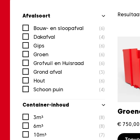
Resultaa
Afvalsoort
Bouw- en sloopafval
(6)
Dakafval
(4)
Gips
(6)
Groen
(6)
Grofvuil en Huisraad
(6)
Grond afval
(3)
Hout
(6)
Schoon puin
(4)
Container-inhoud
Groen
3m³
(8)
€
750,00
6m³
(8)
10m³
(7)
Toev