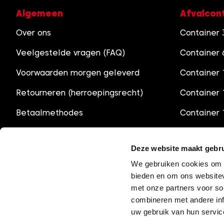
Algemeen
Afvalcon
Over ons
Container
Veelgestelde vragen (FAQ)
Container
Voorwaarden morgen geleverd
Container 
Retourneren (herroepingsrecht)
Container
Betaalmethodes
Container
Vergunningen containers
Container
Deze website maakt gebru
Openingstijden
We gebruiken cookies om c
bieden en om ons websitev
met onze partners voor so
combineren met andere inf
uw gebruik van hun servic