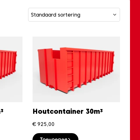
³
Houtcontainer 30m³
€
925,00
Toevoegen