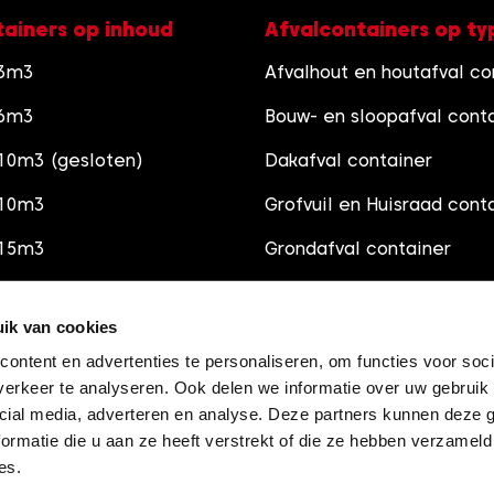
tainers op inhoud
Afvalcontainers op ty
 3m3
Afvalhout en houtafval co
 6m3
Bouw- en sloopafval cont
10m3 (gesloten)
Dakafval container
 10m3
Grofvuil en Huisraad cont
 15m3
Grondafval container
 30m3
Schoon Puincontainer
ik van cookies
Groenafval container
ontent en advertenties te personaliseren, om functies voor soci
Grindsoorten
erkeer te analyseren. Ook delen we informatie over uw gebruik 
cial media, adverteren en analyse. Deze partners kunnen deze
Zandsoorten
ormatie die u aan ze heeft verstrekt of die ze hebben verzameld
es.